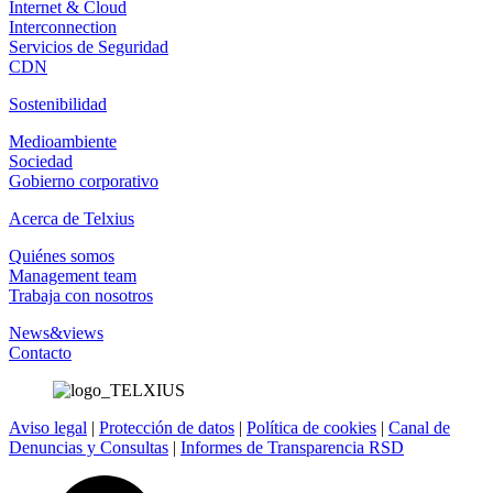
Internet & Cloud
Interconnection
Servicios de Seguridad
CDN
Sostenibilidad
Medioambiente
Sociedad
Gobierno corporativo
Acerca de Telxius
Quiénes somos
Management team
Trabaja con nosotros
News&views
Contacto
Aviso legal
|
Protección de datos
|
Política de cookies
|
Canal de
Denuncias y Consultas
|
Informes de Transparencia RSD